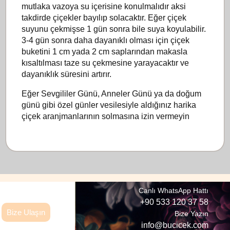
mutlaka vazoya su içerisine konulmalıdır aksi
takdirde çiçekler bayılıp solacaktır. Eğer çiçek
suyunu çekmişse 1 gün sonra bile suya koyulabilir.
3-4 gün sonra daha dayanıklı olması için çiçek
buketini 1 cm yada 2 cm saplarından makasla
kısaltılması taze su çekmesine yarayacaktır ve
dayanıklık süresini artırır.
Eğer Sevgililer Günü, Anneler Günü ya da doğum
günü gibi özel günler vesilesiyle aldığınız harika
çiçek aranjmanlarının solmasına izin vermeyin
Canlı WhatsApp Hattı
+90 533 120 37 58
Bize Ulaşın
Bize Yazın
info@bucicek.com