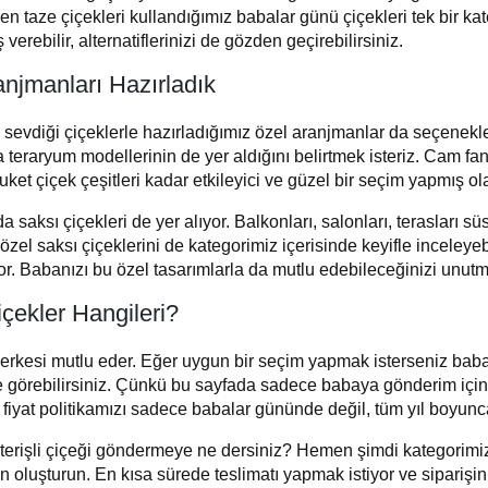
ve en taze çiçekleri kullandığımız babalar günü çiçekleri tek bir k
ş verebilir, alternatiflerinizi de gözden geçirebilirsiniz.
njmanları Hazırladık
sevdiği çiçeklerle hazırladığımız özel aranjmanlar da seçenekle
 teraryum modellerinin de yer aldığını belirtmek isteriz. Cam fanu
Buket çiçek çeşitleri kadar etkileyici ve güzel bir seçim yapmış ol
a saksı çiçekleri de yer alıyor. Balkonları, salonları, terasları
özel saksı çiçeklerini de kategorimiz içerisinde keyifle inceleyeb
yor. Babanızı bu özel tasarımlarla da mutlu edebileceğinizi unut
ekler Hangileri?
herkesi mutlu eder. Eğer uygun bir seçim yapmak isterseniz bab
de görebilirsiniz. Çünkü bu sayfada sadece babaya gönderim için
gun fiyat politikamızı sadece babalar gününde değil, tüm yıl boyun
terişli çiçeği göndermeye ne dersiniz? Hemen şimdi kategorimiz iç
n oluşturun. En kısa sürede teslimatı yapmak istiyor ve siparişin