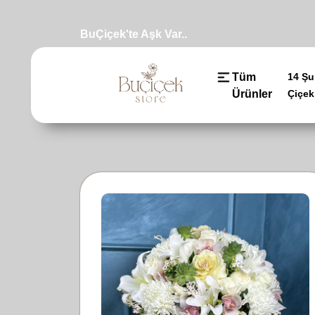
BuÇiçek'te Aşk Var..
Tüm
14 Şu
Ürünler
Çiçek