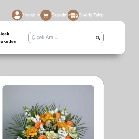
Hesabım
Sepetim
Sipariş Takip
Çiçek
uketleri