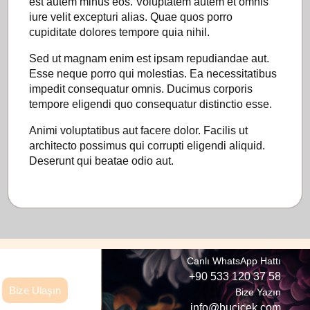
est autem minus eos. Voluptatem autem et omnis
iure velit excepturi alias. Quae quos porro
cupiditate dolores tempore quia nihil.
Sed ut magnam enim est ipsam repudiandae aut.
Esse neque porro qui molestias. Ea necessitatibus
impedit consequatur omnis. Ducimus corporis
tempore eligendi quo consequatur distinctio esse.
Animi voluptatibus aut facere dolor. Facilis ut
architecto possimus qui corrupti eligendi aliquid.
Deserunt qui beatae odio aut.
Canlı WhatsApp Hattı
+90 533 120 37 58
Bize Ulaşın
Bize Yazın
info@bucicek.com