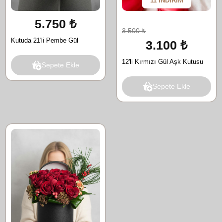
11 İNDİRİM
5.750 ₺
3.500 ₺
Kutuda 21'li Pembe Gül
3.100 ₺
12'li Kırmızı Gül Aşk Kutusu
Sepete Ekle
Sepete Ekle